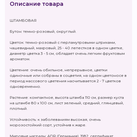
Описание товара
ШТАМБОВАЯ
Бутон: темно-розовый, округлый.
Цветок: темно-розовый с перламутровыми штрихами,
чашевидный, махровый, 25 - 40 лепестков в одном цветке,
диаметр цветка 3 - 5 см, обладает очень легким фруктовым
ароматом.
Цветение: очень обильное, непрерывное, цветки
одиночные или собраны в соцветия, на одном цветоносе в
период массового цветения насчитывается 2 - 7 цветков
одновременно.
Растение: компактное, высота штамба 110 см, размер куста
на штамбе 80 х 100 см, лист зеленый, средний, глянцевый,
плотный.
Устойчивость: к заболеваниям высокая, очень
морозостойкий сорт, устойчив к жаре.
Мировые награды: ADR (Германия), 1982, сертификат