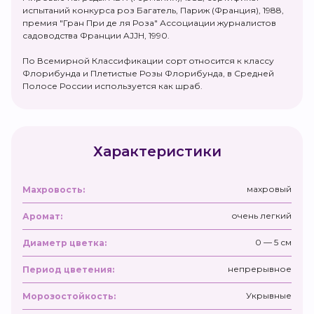
испытаний конкурса роз Багатель, Париж (Франция), 1988,
премия "Гран При де ля Роза" Ассоциации журналистов
садоводства Франции AJJH, 1990.
По Всемирной Классификации сорт относится к классу
Флорибунда и Плетистые Розы Флорибунда, в Средней
Полосе России используется как шраб.
Характеристики
махровый
Махровость:
очень легкий
Аромат:
0 — 5 см
Диаметр цветка:
непрерывное
Период цветения:
Укрывные
Морозостойкость: