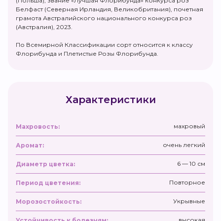
(Польша), звание «Лучшая Флорибунда» конкурса роз
Белфаст (Северная Ирландия, Великобритания), почетная
грамота Австралийского национального конкурса роз
(Австралия), 2023.
По Всемирной Классификации сорт относится к классу
Флорибунда и Плетистые Розы Флорибунда.
Характеристики
махровый
Махровость:
очень легкий
Аромат:
6 — 10 см
Диаметр цветка:
Повторное
Период цветения:
Укрывные
Морозостойкость:
высокая
Устойчивость к болезням: