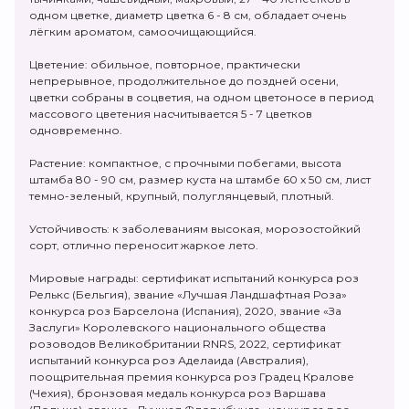
одном цветке, диаметр цветка 6 - 8 см, обладает очень
лёгким ароматом, самоочищающийся.
Цветение: обильное, повторное, практически
непрерывное, продолжительное до поздней осени,
цветки собраны в соцветия, на одном цветоносе в период
массового цветения насчитывается 5 - 7 цветков
одновременно.
Растение: компактное, с прочными побегами, высота
штамба 80 - 90 см, размер куста на штамбе 60 х 50 см, лист
темно-зеленый, крупный, полуглянцевый, плотный.
Устойчивость: к заболеваниям высокая, морозостойкий
сорт, отлично переносит жаркое лето.
Мировые награды: сертификат испытаний конкурса роз
Релькс (Бельгия), звание «Лучшая Ландшафтная Роза»
конкурса роз Барселона (Испания), 2020, звание «За
Заслуги» Королевского национального общества
розоводов Великобритании RNRS, 2022, сертификат
испытаний конкурса роз Аделаида (Австралия),
поощрительная премия конкурса роз Градец Кралове
(Чехия), бронзовая медаль конкурса роз Варшава