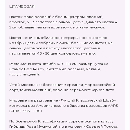
ШТАМБОВАЯ
Цветок: ярко розовый с белым центром, плоский,
простой, 5 - 8 лепестков в одном цветке, диаметр цветка 4 -
5 см, обладает легким ароматом с нотками мускуса.
Цветение: очень обильное, непрерывное с июня по
ноябрь, цветки собраны в очень большие соцветия, на
одном цветоносе в период массового цветения
насчитывается 40 - 50 цветков одновременно.
Растение: высота штамба 100 - 110 см, размер куста на
штамбе 80 х 140 см, лист темно-зеленый, мелкий,
полуглянцевый.
Устойчивость: к заболеваниям средняя, морозостойкий
сорт, теневыносливый, хорошо переносит жаркое лето.
Мировые награды: звание «Лучший Классический Шраб»
конкурса роз Американского общества розоводов AARS
(США), 1998 – 2001.
По Всемирной Классификации сорт относится к классу
Гибриды Розы Мускусной, но в условиях Средней Полосы