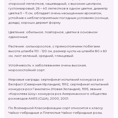
стороной лепестков, чашевидный, с высоким центром,
густомахровый, 26 – 40 лепестков в одном цветке, диаметр
цветка 9 – 11 см, обладает очень насыщенным ароматом,
устойчив к неблагоприятным погодным условиям (солнце,
дождь), хорошо держит форму.
Цветение: обильное, повторное, цветки в основном
одиночные.
Растение: сильнорослое, с прямостоячими побегами
высота штамба 110 - 120 см, размер куста на штамбе 80 х 60
см, лист зеленый, средний, глянцевый.
Устойчивость: к заболеваниям очень высокая,
морозостойкий сорт.
Мировые награды: сертификат испытаний конкурса роз
Белфаст (Северная Ирландия), 1992, сертификат испытаний
конкурса роз Гамильтон (Новая Зеландия), 1995, звание
«Королева Шоу» конкурса роз Американского общества
розоводов AARS (США), 2000, 2001.
По Всемирной Классификации сорт относится к классу
Чайно-гибридные и Плетистые Чайно-гибридные розы.