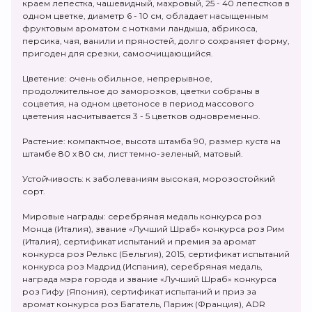
краем лепестка, чашевидный, махровый, 25 - 40 лепестков в
одном цветке, диаметр 6 - 10 см, обладает насыщенным
фруктовым ароматом с нотками ландыша, абрикоса,
персика, чая, ванили и пряностей, долго сохраняет форму,
пригоден для срезки, самоочищающийся.
Цветение: очень обильное, непрерывное,
продолжительное до заморозков, цветки собраны в
соцветия, на одном цветоносе в период массового
цветения насчитывается 3 - 5 цветков одновременно.
Растение: компактное, высота штамба 90, размер куста на
штамбе 80 х 80 см, лист темно-зеленый, матовый.
Устойчивость: к заболеваниям высокая, морозостойкий
сорт.
Мировые награды: серебряная медаль конкурса роз
Монца (Италия), звание «Лучший Шраб» конкурса роз Рим
(Италия), сертификат испытаний и премия за аромат
конкурса роз Релькс (Бельгия), 2015, сертификат испытаний
конкурса роз Мадрид (Испания), серебряная медаль,
награда мэра города и звание «Лучший Шраб» конкурса
роз Гифу (Япония), сертификат испытаний и приз за
аромат конкурса роз Багатель, Париж (Франция), ADR