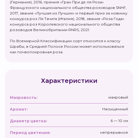
(Германия), 2016, премия «Гран При де ля Роза»
Французского национального общества розоводов SNHF,
2017, звание «Лучшая из Лучших» и первый приз за новинку
конкурса роз Ля Тачита (Италия), 2018, звание «Роза Года»
конкурса роз Королевского национального общества
розоводов Великобритании RNRS, 2021.
По Всемирной Классификации сорт относится к классу
Шрабы, в Средней Полосе России может использоваться
как почвопокровная роза.
Характеристики
махровый
Махровость:
Насыщенный
Аромат:
6 — 10 см
Диаметр цветка:
непрерывное
Период цветения: