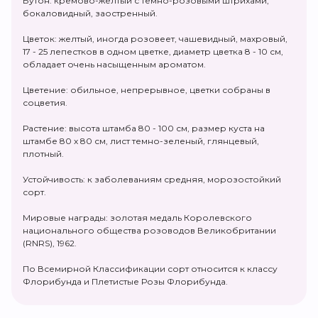
Бутон: кремово-желтый с темно-розовыми штрихами,
бокаловидный, заостренный.
Цветок: желтый, иногда розовеет, чашевидный, махровый,
17 - 25 лепестков в одном цветке, диаметр цветка 8 - 10 см,
обладает очень насыщенным ароматом.
Цветение: обильное, непрерывное, цветки собраны в
соцветия.
Растение: высота штамба 80 - 100 см, размер куста на
штамбе 80 х 80 см, лист темно-зеленый, глянцевый,
плотный.
Устойчивость: к заболеваниям средняя, морозостойкий
сорт.
Мировые награды: золотая медаль Королевского
национального общества розоводов Великобритании
(RNRS), 1962.
По Всемирной Классификации сорт относится к классу
Флорибунда и Плетистые Розы Флорибунда.